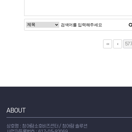
57
다
ABOUT
상호명 : 청어람소호비즈센터 / 청어람 솔루션
사업자등록번호 : 617-05-92069