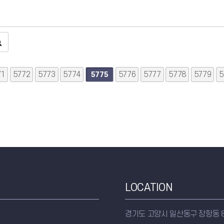
71
음
맨끝
5772
5773
5774
5776
5777
5778
5779
5
5775
LOCATION
경기도 고양시 일산동구 장항동 8