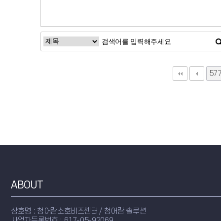
57
다
ABOUT
상호명 : 청어람소호비즈센터 / 청어람 솔루션
사업자등록번호 : 617-05-92069