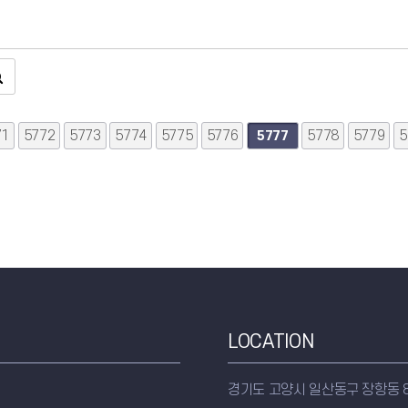
71
음
맨끝
5772
5773
5774
5775
5776
5778
5779
5
5777
LOCATION
경기도 고양시 일산동구 장항동 8