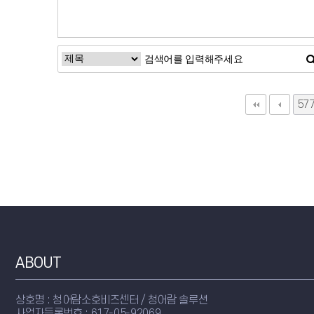
57
다
ABOUT
상호명 : 청어람소호비즈센터 / 청어람 솔루션
사업자등록번호 : 617-05-92069