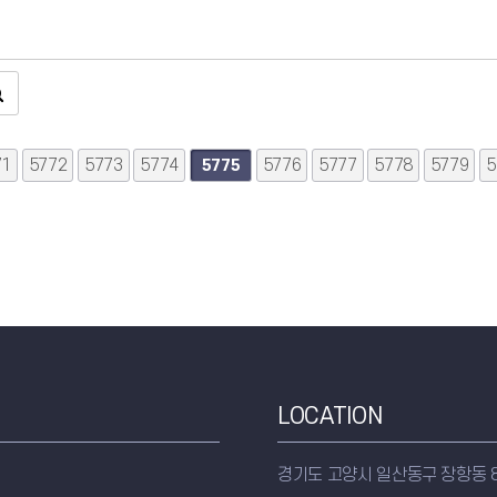
71
음
맨끝
5772
5773
5774
5776
5777
5778
5779
5
5775
LOCATION
경기도 고양시 일산동구 장항동 8