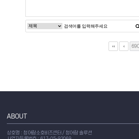
69
다
ABOUT
상호명 : 청어람소호비즈센터 / 청어람 솔루션
사업자등록번호 : 617-05-92069