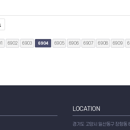
01
음
맨끝
6902
6903
6905
6906
6907
6908
6909
6
6904
LOCATION
경기도 고양시 일산동구 장항동 8