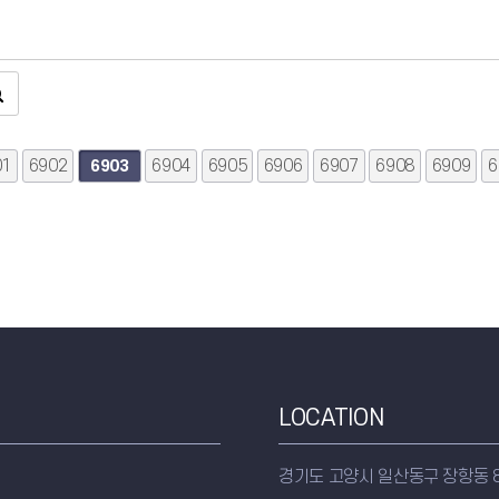
01
음
맨끝
6902
6904
6905
6906
6907
6908
6909
6
6903
LOCATION
경기도 고양시 일산동구 장항동 8