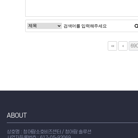
69
다
ABOUT
상호명 : 청어람소호비즈센터 / 청어람 솔루션
사업자등록번호 : 617-05-92069