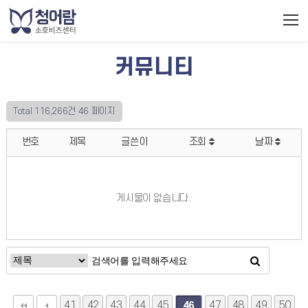
커뮤니티
Total 116,266건
46 페이지
번호
제목
글쓴이
조회
날짜
게시물이 없습니다.
41
42
43
44
45
47
48
49
50
46