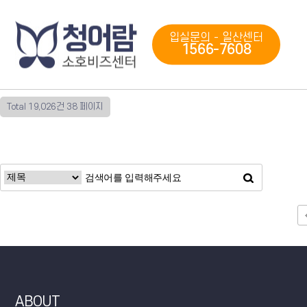
입실문의 - 일산센터
1566-7608
Total 19,026건
38 페이지
다음
맨끝
ABOUT